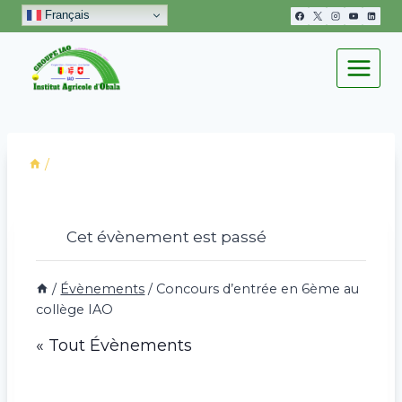
Aller
Français
au
contenu
/
Cet évènement est passé
/
Évènements
/
Concours d’entrée en 6ème au
collège IAO
« Tout Évènements