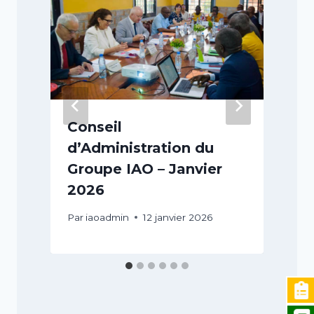
Conseil
d’Administration du
Groupe IAO – Janvier
2026
Par
iaoadmin
12 janvier 2026
P