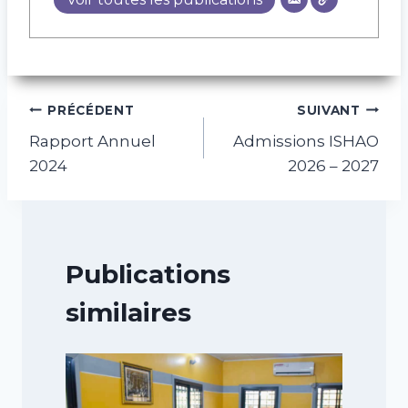
Navigation
PRÉCÉDENT
SUIVANT
Rapport Annuel
Admissions ISHAO
de
2024
2026 – 2027
l’article
Publications
similaires