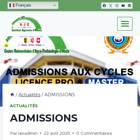
Aller
Français
au
contenu
/
Actualités
/
ADMISSIONS
ACTUALITÉS
ADMISSIONS
Par
iaoadmin
22 avril 2025
0 Commentaires