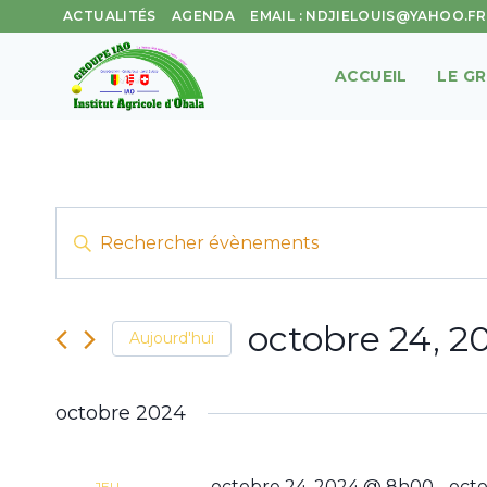
Aller
ACTUALITÉS
AGENDA
EMAIL : NDJIELOUIS@YAHOO.FR
au
contenu
ACCUEIL
LE G
Recherche
Saisir
mot-
et
clé.
navigation
Rechercher
octobre 24, 2
Aujourd'hui
Évènements
de
Sélectionnez
par
vues
une
mot-
octobre 2024
date.
clé.
Évènements
octobre 24, 2024 @ 8h00
-
octo
JEU