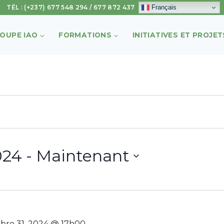
Français
TÉL : (+237) 677 548 294 / 677 872 437
ROUPE IAO
FORMATIONS
INITIATIVES ET PROJET
024
 - 
Maintenant
bre 31, 2024 @ 17h00